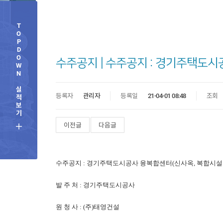
T
O
P
D
O
수주공지 | 수주공지 : 경기주택도시
W
N
실
등록자
관리자
등록일
21-04-01 08:48
조회
적
보
기
이전글
다음글
수주공지 :
경기주택도시공사 융복합센터(신사옥, 복합시설관
발 주 처 :
경기주택도시공사
원 청 사 : (주)태영건설