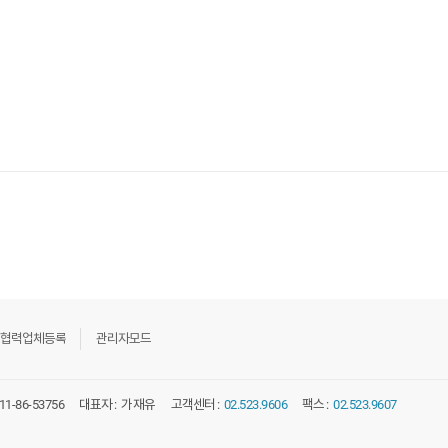
협력업체등록
관리자모드
11-86-53756
대표자 :
가재유
고객센터 :
02.523.9606
팩스 :
02.523.9607